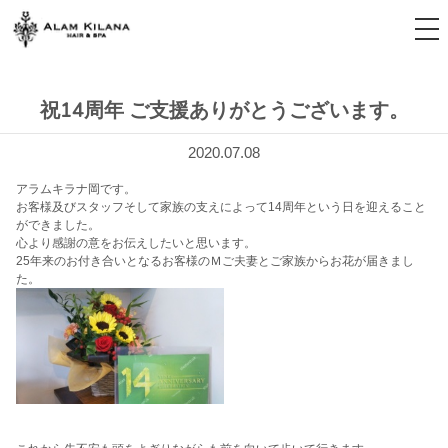
tog
nav
祝14周年 ご支援ありがとうございます。
2020.07.08
アラムキラナ岡です。
お客様及びスタッフそして家族の支えによって14周年という日を迎えること
ができました。
心より感謝の意をお伝えしたいと思います。
25年来のお付き合いとなるお客様のＭご夫妻とご家族からお花が届きまし
た。