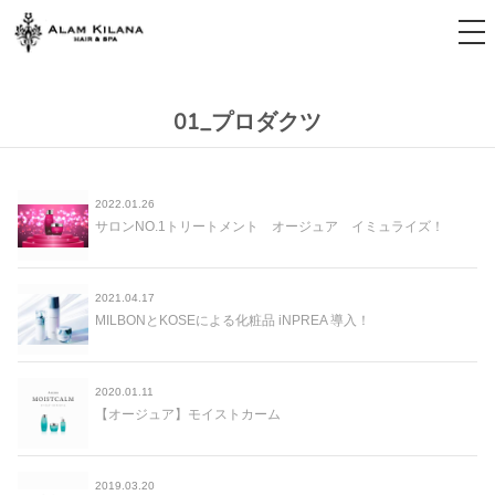
tog
nav
01_プロダクツ
2022.01.26
サロンNO.1トリートメント オージュア イミュライズ！
2021.04.17
MILBONとKOSEによる化粧品 iNPREA 導入！
2020.01.11
【オージュア】モイストカーム
2019.03.20