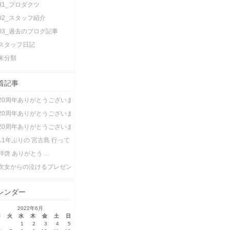
01_プロダクツ
02_スタッフ紹介
03_過去のブログ記事
スタッフ日記
未分類
着記事
20周年ありがとうございます！ 家族編
20周年ありがとうございます！スタッフ編
20周年ありがとうございます！お客様 編
11年ぶりの 宮古島 行ってきました
拝啓 ありがとう…
次女からの泣けるプレゼント
レンダー
2022年6月
月
火
水
木
金
土
日
1
2
3
4
5