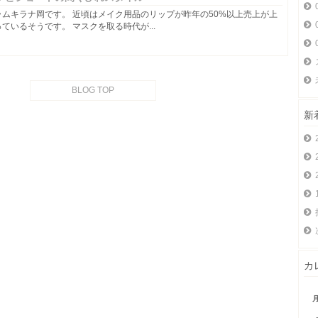
ラムキラナ岡です。 近頃はメイク用品のリップが昨年の50%以上売上が上
ているそうです。 マスクを取る時代が...
BLOG TOP
新
カ