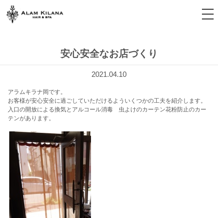
tog
nav
安心安全なお店づくり
2021.04.10
アラムキラナ岡です。
お客様が安心安全に過ごしていただけるよういくつかの工夫を紹介します。
入口の開放による換気とアルコール消毒 虫よけのカーテン花粉防止のカー
テンがあります。